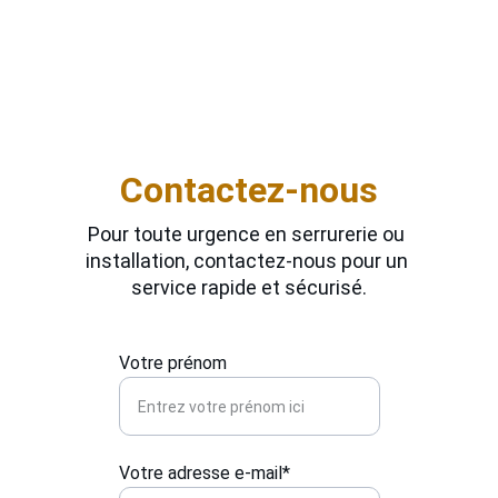
proximité vous garantit une pose fiable et 
adaptée à votre besoin. Nous intervenons 
aussi bien pour les particuliers que pour les 
professionnels. À Valdallière, votre sécurité 
est entre de bonnes mains.
Contactez-nous
Pour toute urgence en serrurerie ou 
installation, contactez-nous pour un 
service rapide et sécurisé.
Votre prénom
Votre adresse e-mail*