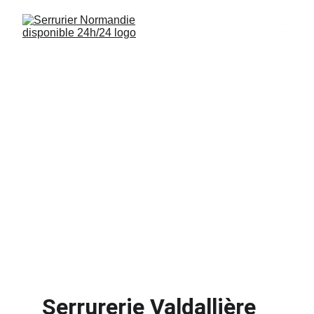
Serrurier 
Valdallière 14410
Interventions rapides, installations de 
serrures et sécurisation de logements à 
Valdallière 14410 disponibles 24/7.
Serrurerie Valdallière 