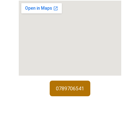
0789706541
Services de serrurerie
Interventions d'urgence, installations 
de serrures et sécurisation de 