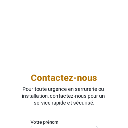
Tourville-en-Auge ? Notre serrurier local vous 
accompagne dans le choix et la pose de 
serrures robustes, adaptées à vos portes et à 
votre niveau d’exigence. Nous assurons des 
installations propres et durables, que ce soit 
pour une porte d’entrée, un garage ou un 
portail. Disponible 7j/7 et 24h/24, notre 
professionnel s’adapte à vos contraintes 
horaires pour un service sur-mesure.
Contactez-nous
Pour toute urgence en serrurerie ou 
installation, contactez-nous pour un 
service rapide et sécurisé.
Votre prénom