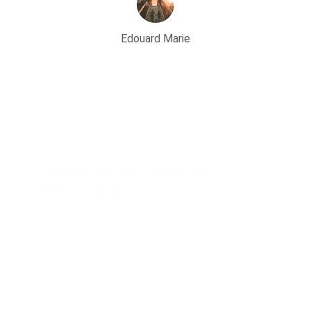
Edouard Marie
Lien utile
sites partenaires
Contacts
coeurdeserrurier@gmail.com
07 89 70 65 41
Zone d'intervention
départements et villes
d'Utilisation et de Vente