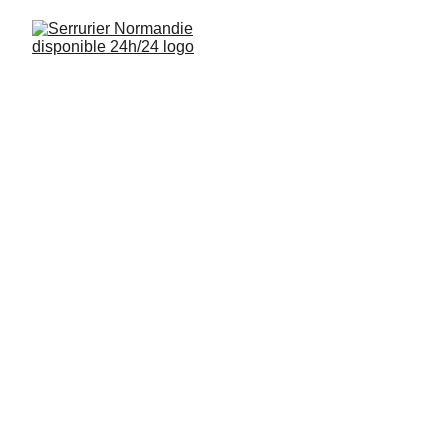
Serrurier 
Tourville-en-
Auge 14130
Interventions rapides, installations de 
serrures et sécurisation de logements à 
Tourville-en-Auge 14130 disponibles 
24/7.