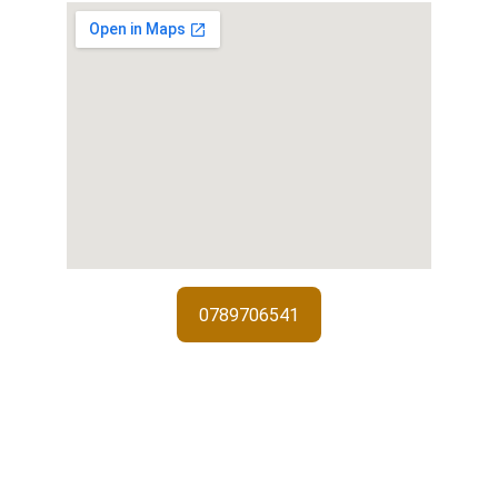
0789706541
Services de serrurerie
Interventions d'urgence, installations 
de serrures et sécurisation de 