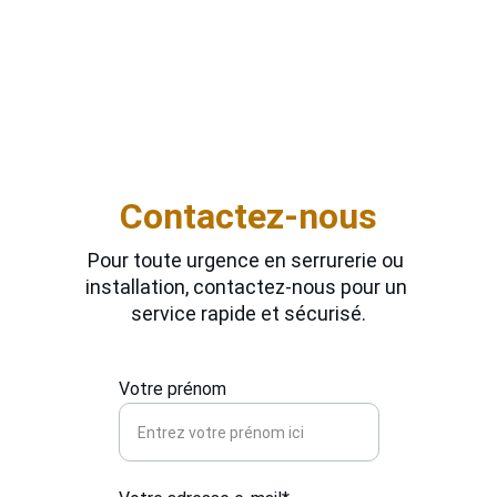
des normes de sécurité. Notre savoir-faire 
local vous assure un travail soigné, avec un 
service rapide et disponible tous les jours de 
la semaine, sans exception. Sécuriser vos 
accès commence par une installation de 
qualité.
Contactez-nous
Pour toute urgence en serrurerie ou 
installation, contactez-nous pour un 
service rapide et sécurisé.
Votre prénom