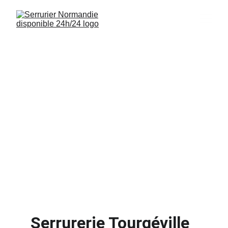
Serrurier 
Tourgéville 14800
Interventions rapides, installations de 
serrures et sécurisation de logements à 
Tourgéville 14800 disponibles 24/7.
Serrurerie Tourgéville 