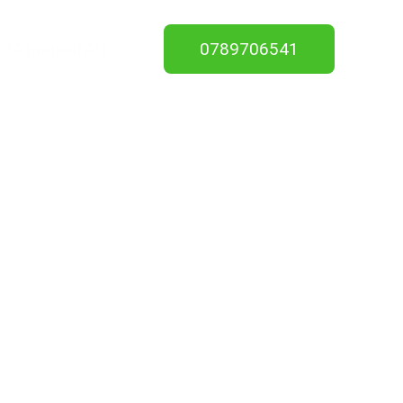
0789706541
ct
À propos
FAQ
10
tion de 