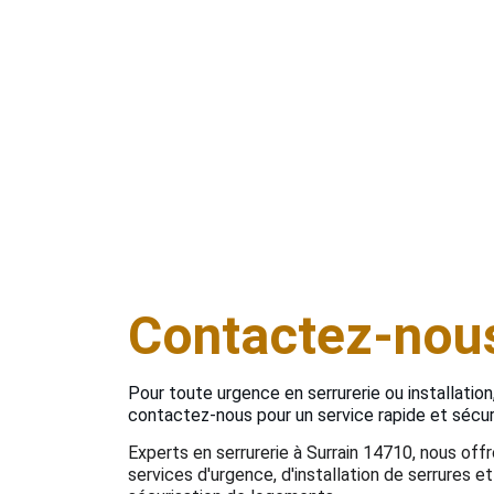
à notre connaissance du secteur de Surrain, nous 
intervenons en un temps record. Chaque intervention 
est réalisée avec soin, dans le respect de vos 
équipements et de votre sécurité.
Contactez-nou
Pour toute urgence en serrurerie ou installation,
contactez-nous pour un service rapide et sécur
Experts en serrurerie à Surrain 14710, nous off
services d'urgence, d'installation de serrures et