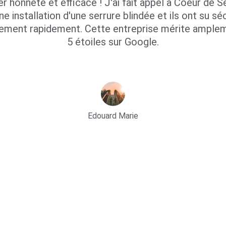
er honnête et efficace ! J'ai fait appel à Coeur de Se
ne installation d'une serrure blindée et ils ont su séc
ement rapidement. Cette entreprise mérite amplem
5 étoiles sur Google.
Edouard Marie
éseaux sociaux
Zone d'interven
départements et villes