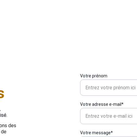
permet de bénéficier de conseils personnalisés pour 
p
renforcer votre sécurité. L’intervention est rapide, 
d
soignée et assurée par un 
serrurier disponible 24h/24 
l
et 7j/7
, même en cas de remplacement urgent.
i
Votre prénom
s
Votre adresse e-mail*
 
isé.
rons des 
 de 
Votre message*