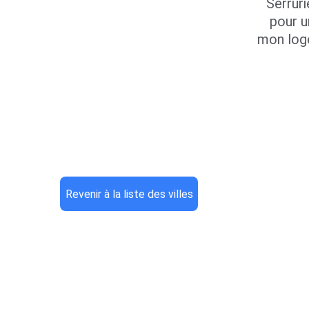
Serruri
pour u
mon log
Revenir à la liste des villes
Contacts
R