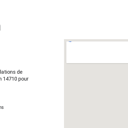
 
lations de 
n 14710 pour 
ns