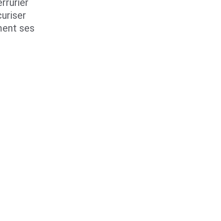
rrurier 
uriser 
ent ses 
Conditions Générales 
tion
d'Utilisation et de 