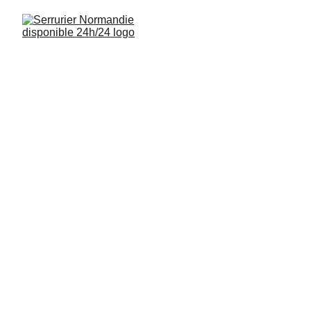
Serrurier Saint-
Pierre-du-Fresne 
14260
Interventions rapides, installations de 
serrures et sécurisation de logements à 
Saint-Pierre-du-Fresne 14260 
disponibles 24/7.