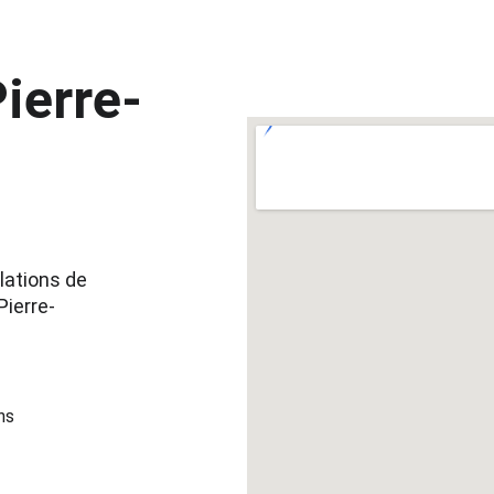
ierre-
lations de 
Pierre-
ns