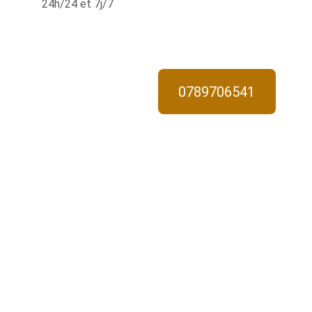
24h/24 et 7j/7
0789706541
Interven