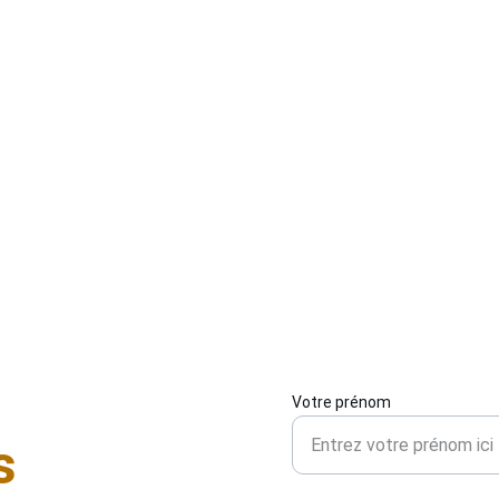
e
appel à un 
serrurier de confiance installé près de 
d
chez vous
. Nous réalisons des installations de serrures 
s
résistantes, adaptées aux portes d’entrée, portails ou 
 
t
dépendances. Notre expertise locale vous garantit des 
c
conseils personnalisés et un travail soigné. Disponible 
7
7j/7, nous nous déplaçons selon vos disponibilités pour 
p
renforcer la sécurité de vos accès.
Votre prénom
s