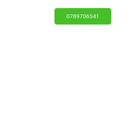
0789706541
ct
À propos
FAQ
vet 14700
tion de 
4/7.