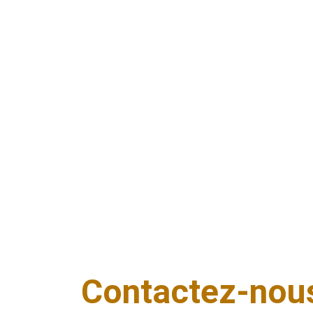
tête. Notre 
serrurier local
 se déplace rapidement 
pour toute urgence, 24h/24 et 7j/7. Que ce soit en 
pleine nuit ou le dimanche, nous assurons une ouverture
de porte soignée, sans dégâts inutiles. Grâce à notre 
proximité, nous intervenons en un temps record pour 
vous redonner accès à votre domicile ou sécuriser 
votre logement après une tentative d’effraction.
Contactez-nou