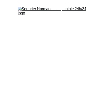
Serrurie
In