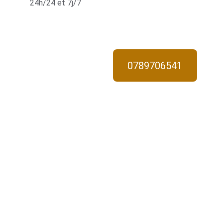
24h/24 et 7j/7
0789706541
Interven