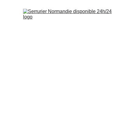
Ser
In