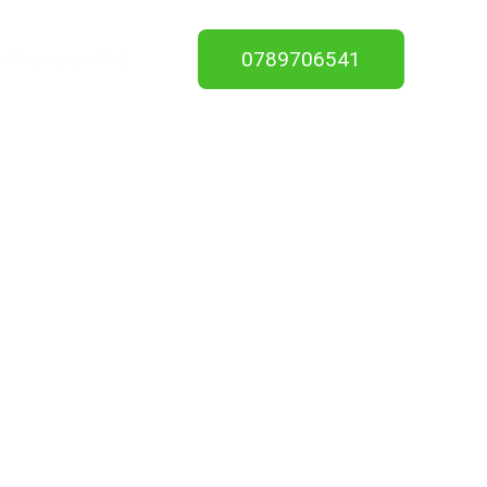
0789706541
ct
À propos
FAQ
4220
tion de 