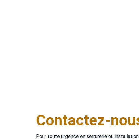
et 7j/7
. Que vous soyez bloqué à l’extérieur de votre 
maison ou que votre serrure soit endommagée, nous 
vous dépannons rapidement et avec efficacité. Grâce à
notre proximité, nous pouvons nous déplacer sans délai
dans tout le secteur de Saint-Omer. Faites appel à un 
artisan de confiance pour une intervention rapide, 
propre et sans mauvaises surprises.
Contactez-nou
Pour toute urgence en serrurerie ou installation,