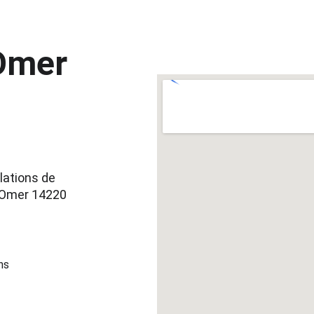
Omer 
lations de 
-Omer 14220 
ns