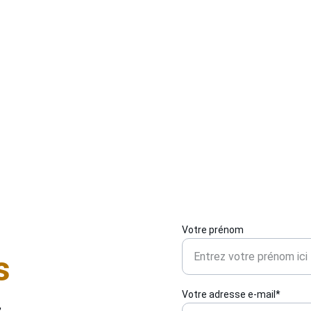
d
vous propose une gamme de serrures robustes, 
o
installées avec soin et dans le respect des normes en 
d
vigueur. Nous intervenons aussi bien sur des portes 
 
v
classiques que blindées, pour particuliers et 
 
r
professionnels. Chaque installation est pensée pour 
s
garantir votre sécurité au quotidien. Faites confiance à 
g
un professionnel proche de chez vous pour un service 
de qualité.
Votre prénom
s
Votre adresse e-mail*
 