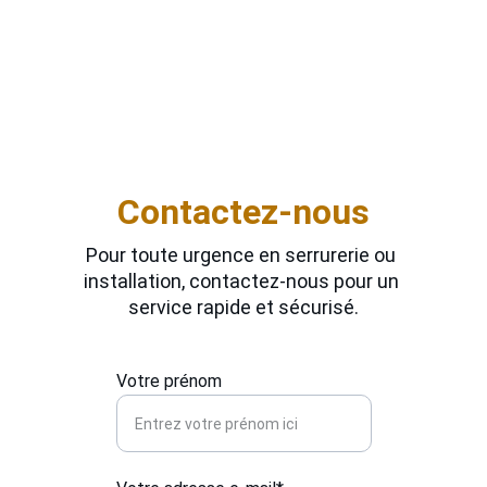
standards aux systèmes multipoints. 
Disponible 7j/7 et 24h/24, il vous conseille sur 
les solutions les plus adaptées à votre porte 
et à votre budget. Une installation fiable, 
soignée et conforme aux exigences actuelles 
de sécurité vous est garantie.
Contactez-nous
Pour toute urgence en serrurerie ou 
installation, contactez-nous pour un 
service rapide et sécurisé.
Votre prénom