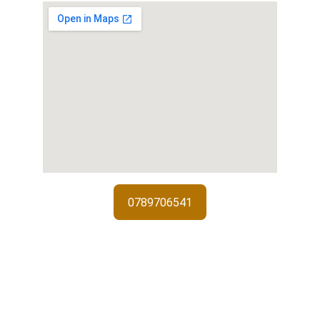
0789706541
Services de serrurerie
Interventions d'urgence, installations 
de serrures et sécurisation de 