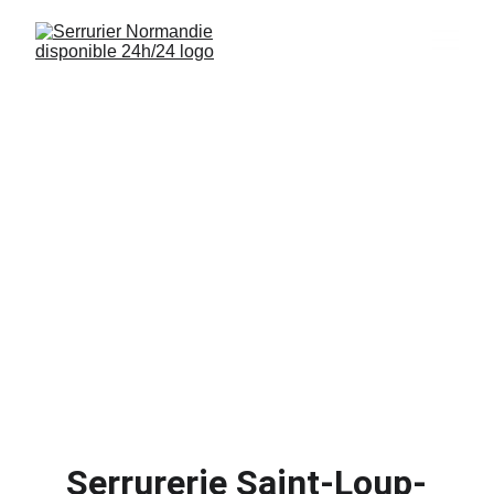
Serrurier Saint-
Loup-Hors 14400
Interventions rapides, installations de 
serrures et sécurisation de logements à 
Saint-Loup-Hors 14400 disponibles 24/7.
Serrurerie Saint-Loup-