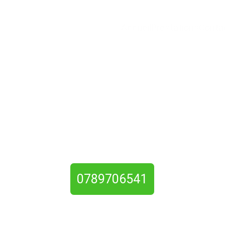
Accueil
Prestations
Conta
urier Pont-l'Évêque 
Interventions rapides, installations de serrures et sécurisation de
logements, disponibles 24/7.
0789706541