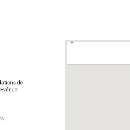
lations de 
'Évêque 
ns