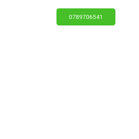
0789706541
ct
À propos
FAQ
14130
 