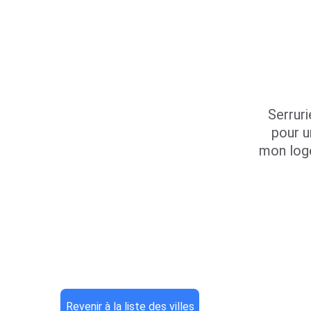
Serruri
pour u
mon log
Revenir à la liste des villes