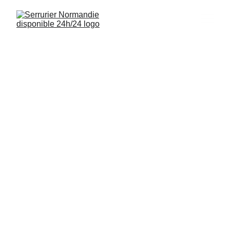
Serrurier 
Ouistreham 
14150
Interventions rapides, installations de 
serrures et sécurisation de logements à 
Ouistreham (14150) disponibles 24/7.