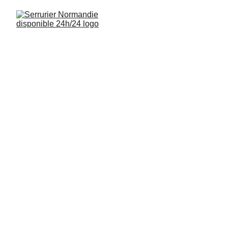
Serrurier Livarot-
Pays-d'Auge 
14140
Interventions rapides, installations de 
serrures et sécurisation de logements à 
Livarot-Pays-d'Auge
 (14140) disponibles 
24/7.