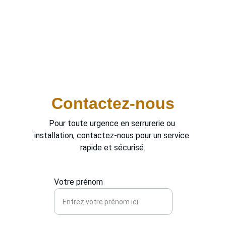
Nos services sont disponibles 24h/24, vous 
assurant une installation rapide et efficace. 
Nous nous engageons à renforcer votre 
sécurité sans l'utilisation d'alarmes ou de 
caméras, en priorisant des solutions 
mécaniques fiables et discrètes.
Contactez-nous
Pour toute urgence en serrurerie ou 
installation, contactez-nous pour un service 
rapide et sécurisé.
Votre prénom