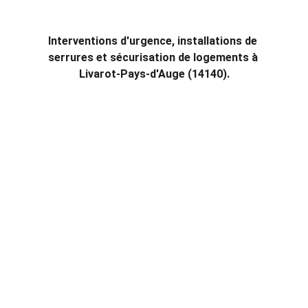
serrurerie
Interventions d'urgence, installations de 
serrures et sécurisation de logements à 
Livarot-Pays-d'Auge (14140).
Interventions d'urgence
Notre équipe de serruriers est disponible 