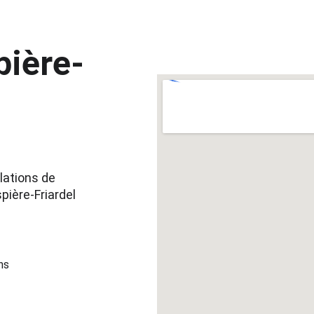
pière-
lations de 
ière-Friardel 
ns