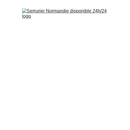
Serruri
In