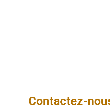
bloquée à La Vespière-Friardel ? Notre serrurier local 
intervient rapidement pour toute situation d’urgence, 
24h/24 et 7j/7. Quelle que soit l’heure, nous assurons 
une ouverture de porte sans dégât et un dépannage 
fiable. Situé à proximité, notre service permet une prise
en charge rapide dans l’ensemble de La Vespière-
Friardel et des environs. En cas de besoin immédiat, 
vous pouvez compter sur un professionnel de 
confiance.
Contactez-nou