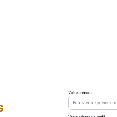
à La Vespière-Friardel. Nous posons tous types de 
s
serrures, que ce soit pour une porte d’entrée, un garage 
a
ou une porte intérieure. Notre serrurier local vous 
f
accompagne dans le choix du matériel le plus adapté à 
d
 
votre usage et à votre budget. Intervention rapide et 
e
soignée, disponible 24/7, pour renforcer la sécurité de 
n
votre habitation.
e
Votre prénom
s