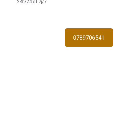
24h/24 et 7j/7
0789706541
Interven