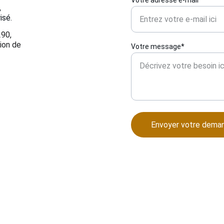
Votre adresse e-mail*
 
isé.
90, 
ion de 
Votre message*
Envoyer votre dema