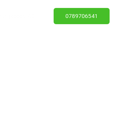
0789706541
ct
À propos
FAQ
el 14290
tion de 
4/7.