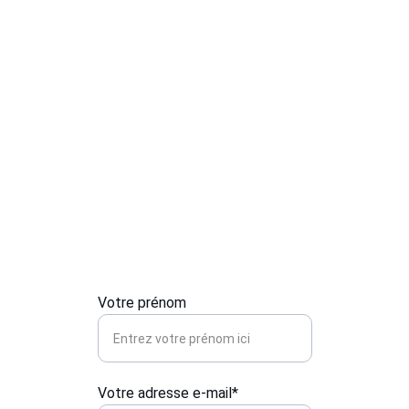
Faites confiance à un 
serrurier local réactif
 , 
toujours disponible 
24h/24 et 7j/7
 , pour 
renforcer la sécurité de votre foyer avec 
sérieux et professionnalisme.
Contactez-nous
Pour toute urgence en serrurerie ou 
installation, contactez-nous pour un 
service rapide et sécurisé.
Votre prénom
Votre adresse e-mail*