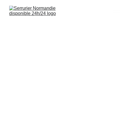
Serrurier 
Gonneville-sur-
Mer 14510
Interventions rapides, installations de 
serrures et sécurisation de logements à 
Gonneville-sur-Mer (14510) disponibles 
24/7.