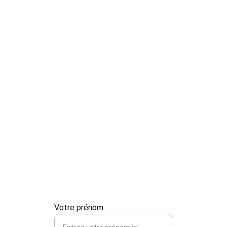
Contactez-nous
Pour toute urgence 
en serrurerie ou 
installation, 
contactez-nous 
pour un service 
rapide et sécurisé.
Votre prénom