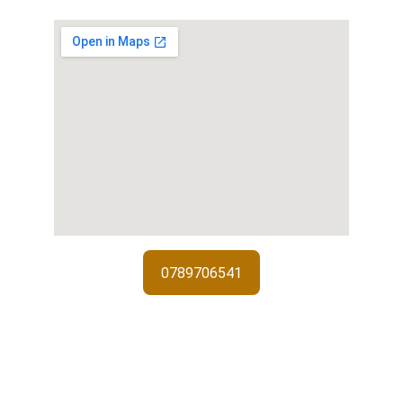
0789706541
Services de 
serrurerie