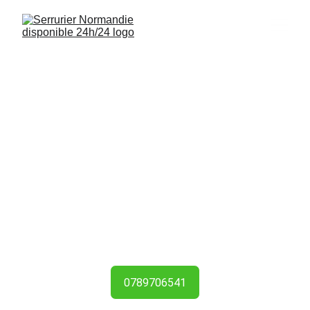
Serrurier Falaise 
14700
Interventions rapides, installations de 
serrures et sécurisation de logements à 
Falaise (14700) disponibles 24/7.
0789706541