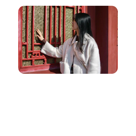
Sécurisation des logements
 à 
Douvres-la-Délivrande (14440)
Améliorez la sûreté de votre domicile à 
Douvres-la-Délivrande grâce aux solutions 
de sécurisation proposées par Cœur de 
Serrurier.
 Nous sommes spécialisés dans le 
renforcement des points d'entrée par 