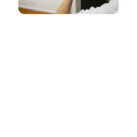
Installations de serrures
 à 
Douvres-la-Délivrande (14440)
Profitez d'une installation de serrures 
impeccable avec Cœur de Serrurier à 
Douvres-la-Délivrande.
 Nous fournissons et 
installons des serrures de haute qualité 
adaptées à vos besoins spécifiques, que ce 
soit pour des habitations privées ou des 
espaces commerciaux. Nos serruriers qualifiés 
s'assurent que chaque installation est 
effectuée avec la plus grande précision, 
renforçant ainsi la sécurité de vos accès 
principaux et secondaires avec les meilleures 
technologies disponibles.