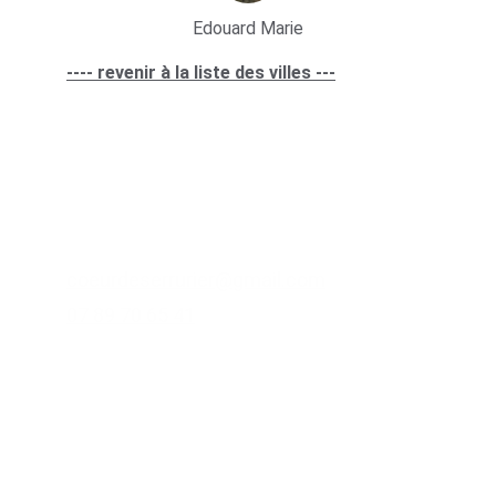
Edouard Marie
---- revenir à la liste des villes ---
Lien utile
sites partenaires
Contacts
coeurdeserrurier@gmail.com
07 89 70 65 41
Zone d'intervention
départements et villes
d'Utilisation et de Vente