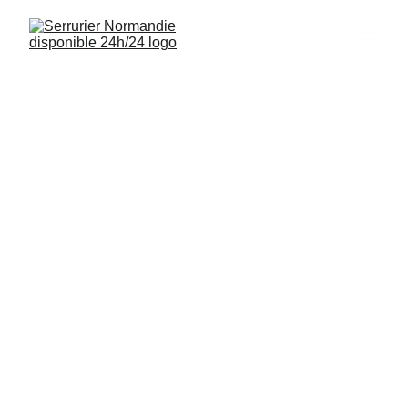
Serrurier 
Douvres-la-
Délivrande 14440
Interventions rapides, installations de serrures 
et sécurisation de logements à Douvres-la-
Délivrande (14440) disponibles 24/7.