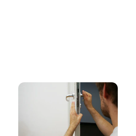
confiance pour toute urgence serrurerie, 
disponible 24h/24.
 Notre équipe réagit 
rapidement pour résoudre tout problème de 
serrure, de porte bloquée ou de perte de clés 
avec efficacité et professionnalisme. 
Comptez sur nous à tout moment pour une 
réponse immédiate, nous sommes là pour 
garantir la sécurité de votre propriété avec 
des solutions rapides et fiables.