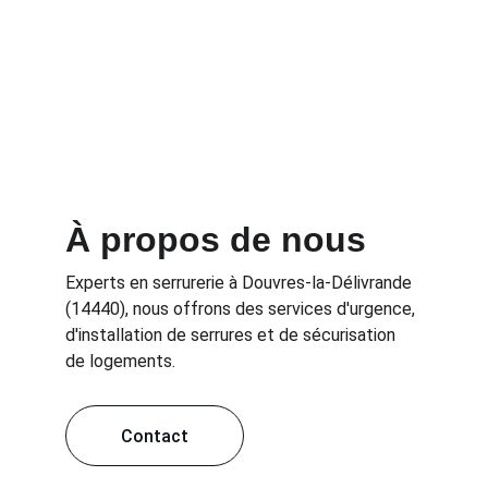
l'installation de portes blindées et de serrures 
multipoints, conçues pour offrir une 
protection supérieure. Disponible 24h/24, 
notre équipe vous aide à élaborer un plan de 
sécurisation personnalisé, adapté à la 
structure de votre logement et à vos 
préoccupations de sécurité.
À propos de nous
Experts en serrurerie à Douvres-la-Délivrande 
(14440), nous offrons des services d'urgence, 
d'installation de serrures et de sécurisation 
de logements.
Contact