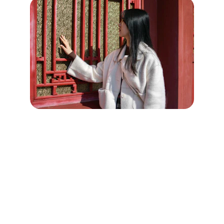
Sécurisation des logements
 à 
Dives-sur-Mer ( 14160)
Améliorez la sûreté de votre habitation à 
Dives-sur-Mer avec les solutions de 
sécurisation résidentielle de Cœur de 
Serrurier.
 Nous offrons des services 
personnalisés pour renforcer les points 
d'entrée de votre maison, comprenant 