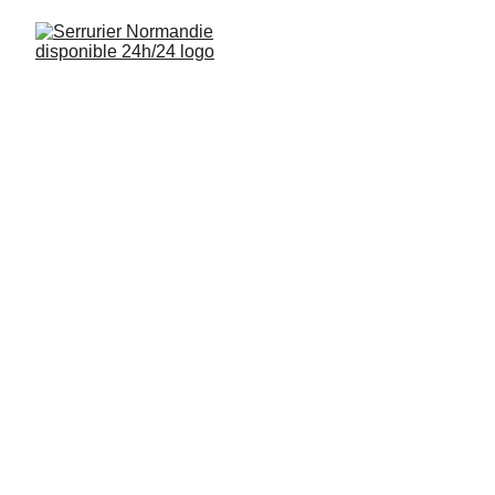
Serrurier Dives-
sur-Mer ( 14160)
Interventions rapides, installations de serrures 
et sécurisation de logements à Dives-sur-Mer 
( 14160) disponibles 24/7.