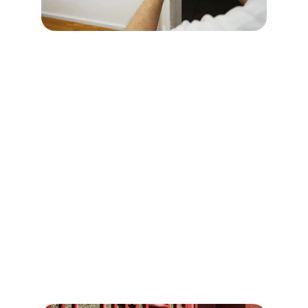
Installations de serrures
 à Dives-
sur-Mer ( 14160)
Cœur de Serrurier à Dives-sur-Mer vous 
propose un service expert en installation 
de serrures.
 Que vous ayez besoin de 
sécuriser une nouvelle propriété ou de 
remplacer des serrures existantes, nous 
fournissons des solutions adaptées à vos 
besoins spécifiques. Nos serruriers qualifiés 
assurent une installation impeccable, utilisant 
les dernières innovations en matière de 
serrurerie pour garantir la sécurité et la 
durabilité de vos installations.