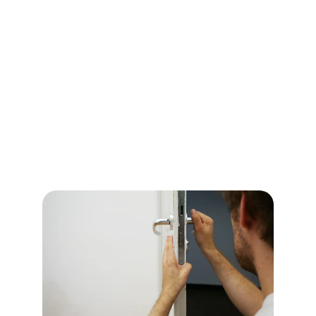
intervention d'urgence, disponible 24h/24.
Confronté à une porte bloquée ou à une 
serrure endommagée ? Nos serruriers 
expérimentés interviennent rapidement pour 
résoudre votre problème avec efficacité et 
discrétion. Notre équipe est équipée pour 
gérer toute urgence, vous assurant un retour 
à la sécurité avec rapidité et 
professionnalisme.