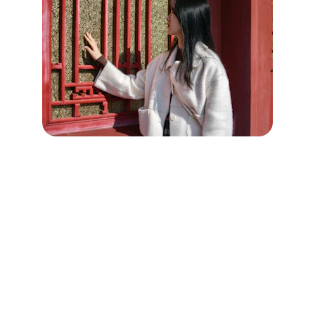
Sécurisation des logements
 à 
Dialan sur Chaîne (14260)
Améliorez la sécurité de votre domicile à 
Dialan sur Chaîne avec les solutions 
avancées de Cœur de Serrurier.
Spécialistes de la sécurisation des 
logements, nous proposons des installations 
de portes blindées et de serrures multipoints 
pour une défense accrue contre les 