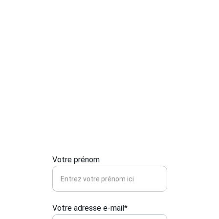
intrusions. Nos services sont disponibles jour 
et nuit, vous offrant une protection complète 
et sur mesure, sans l'utilisation de 
technologies intrusives comme les alarmes 
ou les caméras.
Contactez-nous
Pour toute urgence en serrurerie ou 
installation, contactez-nous pour un service 
rapide et sécurisé.
Votre prénom
Votre adresse e-mail*