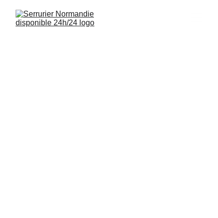
Serrurier Dialan 
sur Chaîne 14260
Interventions rapides, installations de serrures 
et sécurisation de logements à Dialan sur 
Chaîne (14260) disponibles 24/7.