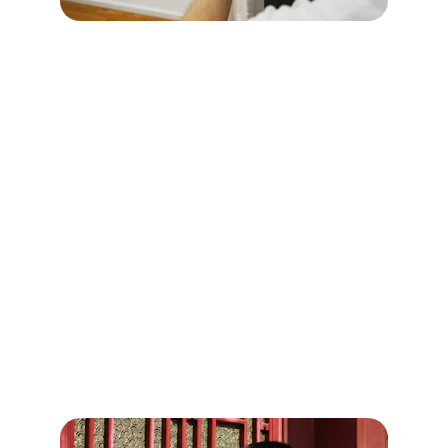
Installations de serrures
 à Dialan 
sur Chaîne (14260)
Pour des installations de serrures fiables 
et durables à Dialan sur Chaîne, faites 
confiance à Cœur de Serrurier.
 Nous 
proposons une large gamme de serrures 
adaptées à toutes les exigences, de la 
sécurité résidentielle à la protection 
commerciale. Nos serruriers qualifiés sont 
équipés pour installer avec précision les 
systèmes les plus adaptés à vos portes, 
garantissant ainsi une sécurité optimale pour 
chaque point d'accès.