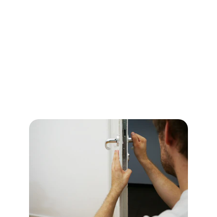
disponible 24h/24.
 En cas de porte claquée, 
de serrure endommagée ou de perte de clés, 
nos experts en serrurerie sont prêts à 
intervenir à tout moment pour vous aider. 
Nous comprenons l'urgence de ces situations 
et nous nous engageons à fournir des 
solutions rapides et efficaces pour assurer la 
sécurité de vos biens et de votre famille.