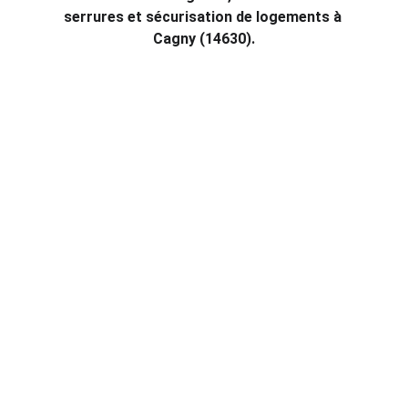
serrures et sécurisation de logements à 
Cagny (14630).
Interventions d'urgence à Cagny 
(14630)
Notre service d'urgence en serrurerie à Cagny 
est disponible 24h/24, prêt à intervenir pour 