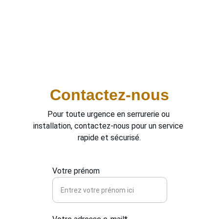
d'effraction. Nos services sont disponibles 
24h/24, vous offrant une sécurité accrue 
sans l'utilisation d'alarmes ou de caméras. 
Nous nous concentrons sur des mesures de 
protection robustes pour assurer votre 
tranquillité d'esprit.
Contactez-nous
Pour toute urgence en serrurerie ou 
installation, contactez-nous pour un service 
rapide et sécurisé.
Votre prénom