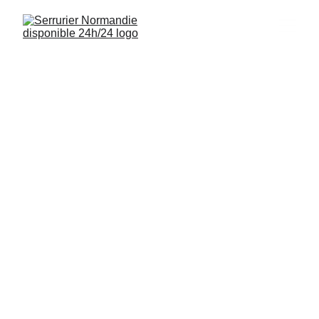
Serrurier Cagny 
14630
Interventions rapides, installations de serrures 
et sécurisation de logements à Cagny 
(14630) disponibles 24/7.